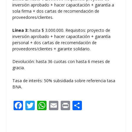
inversión aprobado + hacer capacitación + garantía a
sola firma + dos cartas de recomendación de
proveedores/clientes.
Línea 3:
hasta $ 3.000.000. Requisitos: proyecto de
inversión aprobado + hacer capacitación + garantía
personal + dos cartas de recomendación de
proveedores/clientes + garante solidario.
Devolución: hasta 36 cuotas con hasta 6 meses de
gracia.
Tasa de interés: 50% subsidiada sobre referencia tasa
BNA.
F
T
W
E
Pr
C
ac
w
h
m
in
o
e
itt
at
ai
t
m