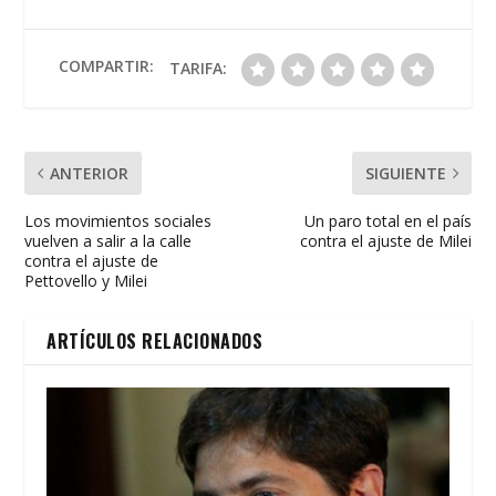
b
er
s
l
p
o
A
ar
o
p
ti
COMPARTIR:
TARIFA:
k
p
r
ANTERIOR
SIGUIENTE
Los movimientos sociales
Un paro total en el país
vuelven a salir a la calle
contra el ajuste de Milei
contra el ajuste de
Pettovello y Milei
ARTÍCULOS RELACIONADOS