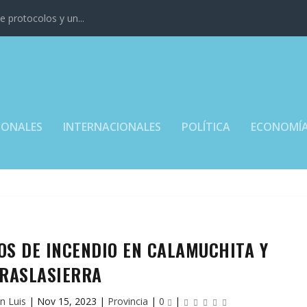
 protocolos y un...
IONALES
INTERNACIONALES
POLÍTICA
ECONOMÍ
OS DE INCENDIO EN CALAMUCHITA Y
RASLASIERRA
n Luis
|
Nov 15, 2023
|
Provincia
|
0
|