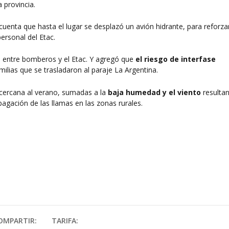
a provincia.
cuenta que hasta el lugar se desplazó un avión hidrante, para reforza
ersonal del Etac.
os, entre bomberos y el Etac. Y agregó que
el riesgo de interfase
lias que se trasladaron al paraje La Argentina.
 cercana al verano, sumadas a la
baja humedad y el viento
resulta
opagación de las llamas en las zonas rurales.
OMPARTIR:
TARIFA: