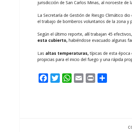
jurisdicción de San Carlos Minas, al noroeste de l
La Secretaría de Gestión de Riesgo Climático dio 
el trabajo de bomberos voluntarios de la zona y p
Según el último reporte, allí trabajan 45 efectiv
esta cubierto,
habiéndose evacuado algunas fami
Las
altas temperaturas,
típicas de esta época
propicias para el inicio del fuego y una rápida pr
F
T
W
E
Pr
C
ac
w
h
m
in
o
e
itt
at
ai
t
m
b
er
s
l
p
o
A
ar
o
p
ti
C