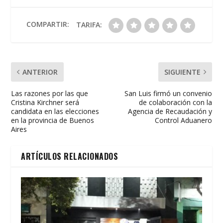
o
A
ar
o
p
ti
COMPARTIR:
TARIFA:
k
p
r
ANTERIOR
SIGUIENTE
Las razones por las que
San Luis firmó un convenio
Cristina Kirchner será
de colaboración con la
candidata en las elecciones
Agencia de Recaudación y
en la provincia de Buenos
Control Aduanero
Aires
ARTÍCULOS RELACIONADOS