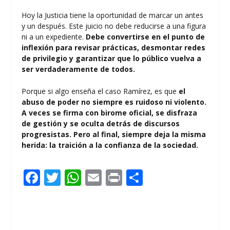
Hoy la Justicia tiene la oportunidad de marcar un antes
y un después. Este juicio no debe reducirse a una figura
ni a un expediente.
Debe convertirse en el punto de
inflexión para revisar prácticas, desmontar redes
de privilegio y garantizar que lo público vuelva a
ser verdaderamente de todos.
Porque si algo enseña el caso Ramírez, es que
el
abuso de poder no siempre es ruidoso ni violento.
A veces se firma con birome oficial, se disfraza
de gestión y se oculta detrás de discursos
progresistas. Pero al final, siempre deja la misma
herida: la traición a la confianza de la sociedad.
F
T
W
E
Pr
C
ac
w
h
m
in
o
e
itt
at
ai
t
m
b
er
s
l
p