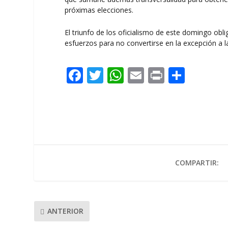
próximas elecciones.
El triunfo de los oficialismo de este domingo obl
esfuerzos para no convertirse en la excepción a l
F
T
W
E
Pr
C
ac
w
h
m
in
o
e
itt
at
ai
t
m
b
er
s
l
p
o
A
ar
o
p
ti
COMPARTIR:
k
p
r
ANTERIOR