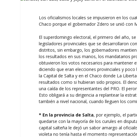
Los oficialismos locales se impusieron en los cuatr
Chaco porque el gobernador Zdero se unió con M
El superdomingo electoral, el primero del año, se 
legisladores provinciales que se desarrollaron co
distritos, sin embargo, los gobernadores mantien
los resultados en sus manos, los mandatarios p
obtuvieron los votos necesarios para mantener el
diciendo que eran elecciones provinciales y poco
la Capital de Salta y en el Chaco donde La Liberta
resultados como si hubieran sido propios. El den
una caída de los representantes del PRO. El peron
Esto obligará a su dirigencia a replantear la est
también a nivel nacional, cuando lleguen los comi
* En la provincia de Salta
, por ejemplo, el par
quedarse con la mayoría de los curules en disputa
capital salteña le dejó un sabor amargo al ofici
violeta no tenía hasta el momento representación