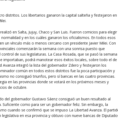
o distritos. Los libertarios ganaron la capital salteña y festejaron en
ilei.
realizó en Salta, Jujuy, Chaco y San Luis. Fueron comicios para elegir
n normalidad y en los cuáles ganaron los oficialismos. En todos esos
en un vínculo más o menos cercano con presidente Javier Milei. Con
rovinciales comenzarán la semana con una sonrisa puesto que
 control de sus legislaturas. La Casa Rosada, que se pasó la semana
 le importaban, podrá manotear esos éxitos locales, sobre todo el de
d Avanza integró la lista del gobernador Zdero y festejaron los
ominador común en todos estos distritos fue la poca participación y
ismo no consiguió triunfos, pero sí bancas en las cuatro provincias.
rategia en las provincias donde se votará en los próximos meses y
cios de octubre.
tido del gobernador Gustavo Sáenz consiguió un buen resultado al
. Suficiente como para ser un gobernador feliz. Sin embargo, la
alismo cuando se confirmó que se impuso La Libertad Avanza. El partid
 legislativa en esa provincia y obtuvo con nueve bancas de Diputado