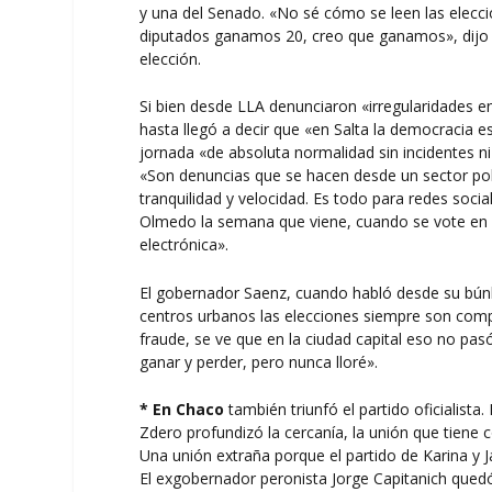
y una del Senado. «No sé cómo se leen las elecc
diputados ganamos 20, creo que ganamos», dijo 
elección.
Si bien desde LLA denunciaron «irregularidades e
hasta llegó a decir que «en Salta la democracia 
jornada «de absoluta normalidad sin incidentes ni 
«Son denuncias que se hacen desde un sector pol
tranquilidad y velocidad. Es todo para redes socia
Olmedo la semana que viene, cuando se vote en 
electrónica».
El gobernador Saenz, cuando habló desde su búnke
centros urbanos las elecciones siempre son comp
fraude, se ve que en la ciudad capital eso no pas
ganar y perder, pero nunca lloré».
* En Chaco
también triunfó el partido oficialist
Zdero profundizó la cercanía, la unión que tiene c
Una unión extraña porque el partido de Karina y Ja
El exgobernador peronista Jorge Capitanich quedó 