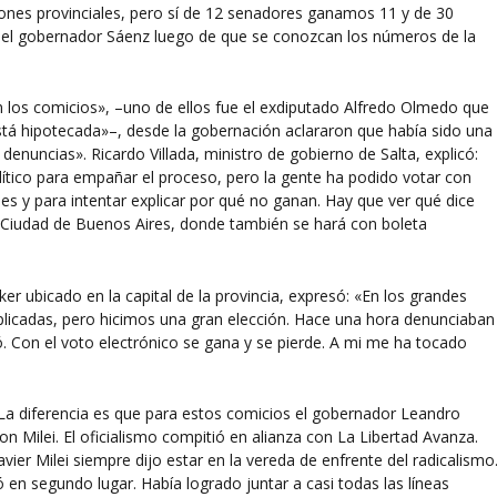
iones provinciales, pero sí de 12 senadores ganamos 11 y de 30
el gobernador Sáenz luego de que se conozcan los números de la
n los comicios», –uno de ellos fue el exdiputado Alfredo Olmedo que
está hipotecada»–, desde la gobernación aclararon que había sido una
denuncias». Ricardo Villada, ministro de gobierno de Salta, explicó:
ítico para empañar el proceso, pero la gente ha podido votar con
les y para intentar explicar por qué no ganan. Hay que ver qué dice
Ciudad de Buenos Aires, donde también se hará con boleta
r ubicado en la capital de la provincia, expresó: «En los grandes
licadas, pero hicimos una gran elección. Hace una hora denunciaban
ó. Con el voto electrónico se gana y se pierde. A mi me ha tocado
a. La diferencia es que para estos comicios el gobernador Leandro
on Milei. El oficialismo compitió en alianza con La Libertad Avanza.
vier Milei siempre dijo estar en la vereda de enfrente del radicalismo
en segundo lugar. Había logrado juntar a casi todas las líneas