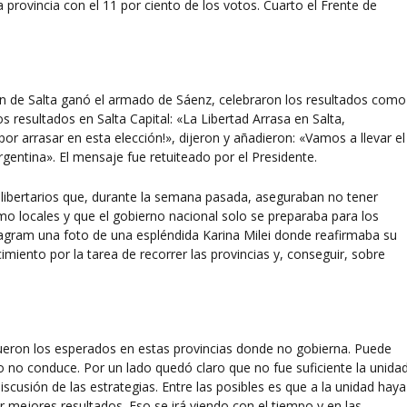
 provincia con el 11 por ciento de los votos. Cuarto el Frente de
n de Salta ganó el armado de Sáenz, celebraron los resultados como
s resultados en Salta Capital: «La Libertad Arrasa en Salta,
or arrasar en esta elección!», dijeron y añadieron: «Vamos a llevar el
rgentina». El mensaje fue retuiteado por el Presidente.
s libertarios que, durante la semana pasada, aseguraban no tener
mo locales y que el gobierno nacional solo se preparaba para los
stagram una foto de una espléndida Karina Milei donde reafirmaba su
imiento por la tarea de recorrer las provincias y, conseguir, sobre
fueron los esperados en estas provincias donde no gobierna. Puede
o no conduce. Por un lado quedó claro que no fue suficiente la unidad
scusión de las estrategias. Entre las posibles es que a la unidad haya
mejores resultados. Eso se irá viendo con el tiempo y en las