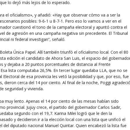
a que lo dejó más lejos de lo esperado.
ra el oficialismo», y añadió: «Hay que observar cómo va a ser la
escenarios posibles: 9-6-1 u 8-7-1. Pero eso lo vamos a ver en el
rnador cuestionó el tono de la campaña electoral y apuntó contra el
vel de agresión en una campaña negativa sin precedente. El Tribunal
ncial ni federal investigan”, señaló.
Boleta Única Papel. Allí también triunfó el oficialismo local. Con el 80
esta edición el candidato de Ahora San Luis, el espacio del gobernado
os y dejaba a 20 puntos porcentuales de distancia al Frente
á. Esa lista computaba 26,5%. En tercer lugar quedaba LLA, que no se
 Electoral de esa provincia les vetó la posibilidad y que, por eso, fue
, dieron cerca del 14 por ciento. Al final de la noche, Poggi agradeci
e seguridad y vivienda.
o iba muy lento. Apenas el 14 por ciento de las mesas habían sido
mo provincial. Jujuy crece, el partido del gobernador Carlos Sadir,
edaba segundo con el 19,7. Karina Milei logró que le den la
asado y decidieron ir a la elección local con una lista que unificó el
l del diputado nacional Manuel Quintar. Quien encabezó la lista fue