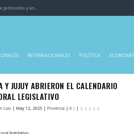
 protocolos y un...
IONALES
INTERNACIONALES
POLÍTICA
ECONOMÍ
A Y JUJUY ABRIERON EL CALENDARIO
ORAL LEGISLATIVO
n Luis
|
May 12, 2025
|
Provincia
|
0
|