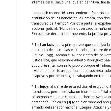
internas del PJ salvo una, que en definitiva, fue l
Capitanich reconoció «una tendencia favorable pa
distribución de las bancas en la Cámara, con dos 
transcurso del tiempo”. Por otra parte, el exgobe
accionar judicial: “Nunca he observado tamaño ni
Electoral se declaró incompetente, la justicia provi
* En San Luis
fue la primera vez que se utilizó la 
por ciento de las mesas escrutadas, al cierre de 
Claudio Poggi, sacaba el 47 por ciento de los vot
Justicialista, que responde Alberto Rodríguez Sa
pudo presentar con sello propio porque el Tribunal
dividido en dos listas que, sumados sus resultados
el apoyo y pormetió seguir trabajando en temas d
* En Jujuy
, al cierre de esta edición el escrutini
escrutadas, pero mostraba un triunfo del oficialis
cosechaba el 39 por ciento. La Libertad Avanza qu
personería jurídica en Jujuy en diciembre del año p
armado del senador nacional Ezequiel Atauche y e