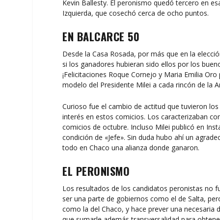
Kevin Ballesty. El peronismo quedó tercero en esa
Izquierda, que cosechó cerca de ocho puntos.
EN BALCARCE 50
Desde la Casa Rosada, por más que en la elecció
si los ganadores hubieran sido ellos por los bueno
¡Felicitaciones Roque Cornejo y Maria Emilia Oro p
modelo del Presidente Milei a cada rincón de la A
Curioso fue el cambio de actitud que tuvieron lo
interés en estos comicios. Los caracterizaban co
comicios de octubre. Incluso Milei publicó en In
condición de «Jefe». Sin duda hubo ahí un agradec
todo en Chaco una alianza donde ganaron.
EL PERONISMO
Los resultados de los candidatos peronistas no 
ser una parte de gobiernos como el de Salta, per
como la del Chaco, y hace prever una necesaria di
que sumarle además transversalidad para obtener 