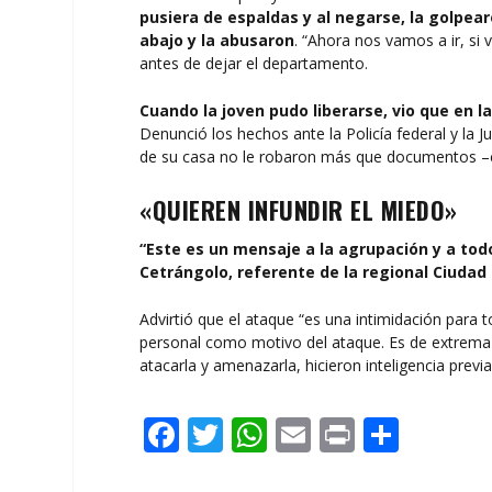
pusiera de espaldas y al negarse, la golpear
abajo y la abusaron
. “Ahora nos vamos a ir, si 
antes de dejar el departamento.
Cuando la joven pudo liberarse, vio que en l
Denunció los hechos ante la Policía federal y la J
de su casa no le robaron más que documentos –car
«QUIEREN INFUNDIR EL MIEDO»
“Este es un mensaje a la agrupación y a to
Cetrángolo, referente de la regional Ciudad 
Advirtió que el ataque “es una intimidación para 
personal como motivo del ataque. Es de extrem
atacarla y amenazarla, hicieron inteligencia previ
F
T
W
E
Pr
C
ac
w
h
m
in
o