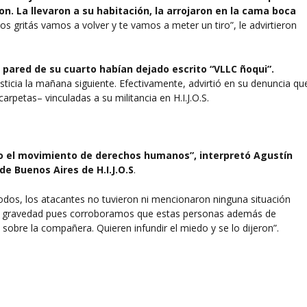
on. La llevaron a su habitación, la arrojaron en la cama boca
vos gritás vamos a volver y te vamos a meter un tiro”, le advirtieron
a pared de su cuarto habían dejado escrito “VLLC ñoqui”.
usticia la mañana siguiente. Efectivamente, advirtió en su denuncia qu
petas– vinculadas a su militancia en H.I.J.O.S.
do el movimiento de derechos humanos”, interpretó Agustín
de Buenos Aires de H.I.J.O.S
.
todos, los atacantes no tuvieron ni mencionaron ninguna situación
a gravedad pues corroboramos que estas personas además de
a sobre la compañera. Quieren infundir el miedo y se lo dijeron”.