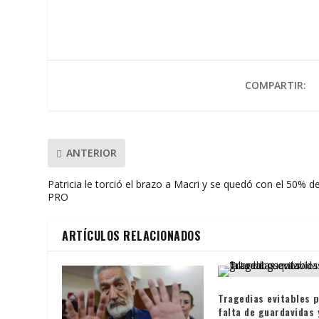
e
itt
at
ai
t
m
b
er
s
l
p
o
A
ar
o
p
ti
COMPARTIR:
k
p
r
ANTERIOR
Patricia le torció el brazo a Macri y se quedó con el 50% de
PRO
ARTÍCULOS RELACIONADOS
Tragedias evitables p
falta de guardavidas 