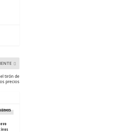
IENTE
el tirón de
los precios
uevo
tivos