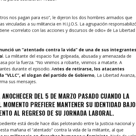
otros nos pagan para eso”, le dijeron los dos hombres armados que
as vinculadas a su militancia en H.I.J.O.S. La agrupación responsabiliz
 tiene «correlato con las acciones y discursos de odio» de La Libertad
denunció un “atentado contra la vida” de una de sus integrante
a
l. La militante del espacio fue golpeada, abusada y amenazada de
sa por la fuerza. “No vinimos a robarte, vinimos a matarte. A
antes durante el episodio. A
ntes de retirarse, los atacantes
da “VLLC”, el slogan del partido de Gobierno
, La Libertad Avanza,
 firma sus mensajes.
L ANOCHECER DEL 5 DE MARZO PASADO
CUANDO LA
R EL MOMENTO PREFIERE MANTENER SU IDENTIDAD BAJO
NTO AL REGRESO DE SU JORNADA LABORAL.
expediente está desde hace días peloteando entre la Justicia nacional y
esta mañana el “atentado” contra la vida de la militante, al que