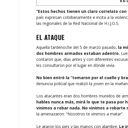
“Estos hechos tienen un claro correlato con 
país expresan cotidianamente e incita a la violen
las regionales de la Red Nacional de H.I.J.O.S.
EL ATAQUE
Aquella tardenoche del 5 de marzo pasado,
la m
dos hombres armados estaban adentro.
Lueg
contaron que, días antes y con diferentes excusa
les consultaron por el lugar en dónde vivía.
No bien entró la “tomaron por el cuello y b
denuncia policial que realizó la joven en la mañan
Los atacantes eran dos hombres munidos de armas
hables nunca más, mirá lo que te pasa por 
vinimos a robar nada. No vinimos a robarte
la amenazaron: “Nosotros te vinimos a matar”.
Le ataron los pies y las manos con alambre.
Le i