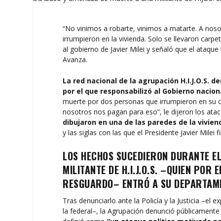
“No vinimos a robarte, vinimos a matarte. A nos
irrumpieron en la vivienda. Solo se llevaron carpet
al gobierno de Javier Milei y señaló que el ataque
Avanza.
La red nacional de la agrupación H.I.J.O.S. 
por el que responsabilizó al Gobierno nacion
muerte por dos personas que irrumpieron en su ca
nosotros nos pagan para eso”, le dijeron los atac
dibujaron en una de las paredes de la vivien
y las siglas con las que el Presidente Javier Milei
LOS HECHOS SUCEDIERON DURANTE E
MILITANTE DE H.I.J.O.S. –QUIEN PO
RESGUARDO– ENTRÓ A SU DEPARTAME
Tras denunciarlo ante la Policía y la Justicia –el 
la federal–, la Agrupación denunció públicamente 