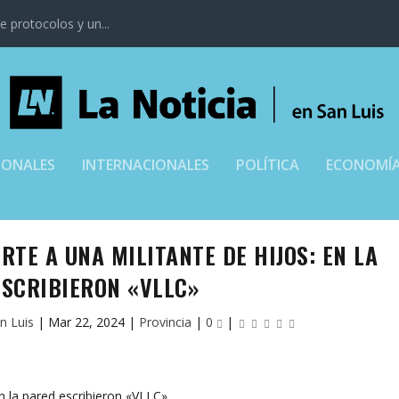
 protocolos y un...
IONALES
INTERNACIONALES
POLÍTICA
ECONOMÍ
TE A UNA MILITANTE DE HIJOS: EN LA
ESCRIBIERON «VLLC»
n Luis
|
Mar 22, 2024
|
Provincia
|
0
|