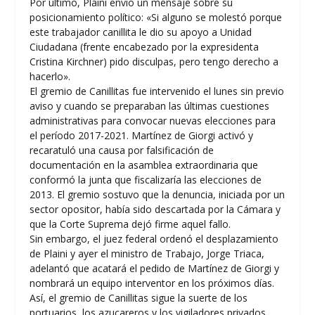
Por último, Plaini envió un mensaje sobre su
posicionamiento político: «Si alguno se molestó porque
este trabajador canillita le dio su apoyo a Unidad
Ciudadana (frente encabezado por la expresidenta
Cristina Kirchner) pido disculpas, pero tengo derecho a
hacerlo».
El gremio de Canillitas fue intervenido el lunes sin previo
aviso y cuando se preparaban las últimas cuestiones
administrativas para convocar nuevas elecciones para
el período 2017-2021. Martínez de Giorgi activó y
recaratuló una causa por falsificación de
documentación en la asamblea extraordinaria que
conformó la junta que fiscalizaría las elecciones de
2013. El gremio sostuvo que la denuncia, iniciada por un
sector opositor, había sido descartada por la Cámara y
que la Corte Suprema dejó firme aquel fallo.
Sin embargo, el juez federal ordenó el desplazamiento
de Plaini y ayer el ministro de Trabajo, Jorge Triaca,
adelantó que acatará el pedido de Martínez de Giorgi y
nombrará un equipo interventor en los próximos días.
Así, el gremio de Canillitas sigue la suerte de los
portuarios, los azucareros y los vigiladores privados,