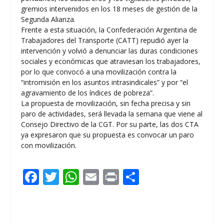
gremios intervenidos en los 18 meses de gestión de la
Segunda Alianza.
Frente a esta situación, la Confederación Argentina de
Trabajadores del Transporte (CATT) repudió ayer la
intervención y volvió a denunciar las duras condiciones
sociales y económicas que atraviesan los trabajadores,
por lo que convocó a una movilización contra la
“intromisión en los asuntos intrasindicales” y por “el
agravamiento de los índices de pobreza”.
La propuesta de movilización, sin fecha precisa y sin
paro de actividades, será llevada la semana que viene al
Consejo Directivo de la CGT. Por su parte, las dos CTA
ya expresaron que su propuesta es convocar un paro
con movilización.
F
T
W
E
Pr
C
ac
w
h
m
in
o
e
itt
at
ai
t
m