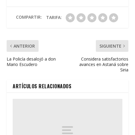
b
er
s
l
p
o
A
ar
o
p
ti
COMPARTIR:
TARIFA:
k
p
r
ANTERIOR
SIGUIENTE
La Policía desalojó a don
Considera satisfactorios
Mario Escudero
avances en Astaná sobre
Siria
ARTÍCULOS RELACIONADOS