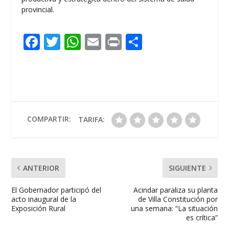
provincial.
F
T
W
E
Pr
C
ac
w
h
m
in
o
e
itt
at
ai
t
m
b
er
s
l
p
o
A
ar
o
p
ti
COMPARTIR:
TARIFA:
k
p
r
ANTERIOR
SIGUIENTE
El Gobernador participó del
Acindar paraliza su planta
acto inaugural de la
de Villa Constitución por
Exposición Rural
una semana: “La situación
es crítica”