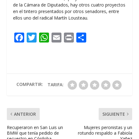
de la Cámara de Diputados, hay otros cuatro proyectos
en el tintero presentados por otros senadores, entre
ellos uno del radical Martín Lousteau.
F
T
W
E
Pr
C
ac
w
h
m
in
o
e
itt
at
ai
t
m
b
er
s
l
p
o
A
ar
o
p
ti
COMPARTIR:
TARIFA:
k
p
r
ANTERIOR
SIGUIENTE
Recuperaron en San Luis un
Mujeres peronistas y un
BMW que tenía pedido de
rotundo respaldo a Fabiola
secuestro en Córdoba
Yañez