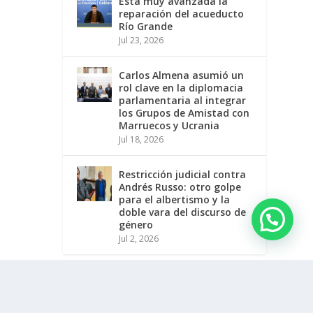
Está muy avanzada la
reparación del acueducto
Río Grande
Jul 23, 2026
Carlos Almena asumió un
rol clave en la diplomacia
parlamentaria al integrar
los Grupos de Amistad con
Marruecos y Ucrania
Jul 18, 2026
Restricción judicial contra
Andrés Russo: otro golpe
para el albertismo y la
doble vara del discurso de
género
Jul 2, 2026
Reglamento de Usuarios
Publicidad