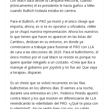
con Macri data desde la campaña electoral, cuando
(irónicamente) el ex presidente le hacía guiños a Milei
cuando Bullrich todavía estaba en carrera.
Para el Bullrich, el PRO ya murió y el único clivaje que
importa, ahora, es si se es opositor u oficialista. «Milei
ya se chupó nuestra representación. Ahora los nuestros
lo que tienen que hacer es aparecer en las listas del
Cambio», deslizan en su entorno, en donde ya
comenzaron a trabajar para fusionar el PRO con LLA
de cara a las elecciones de 2025. Para el bullrichismo, el
único motivo por el cual Macri se resiste es porque no
quiere quedar relegado a un costado. «Creía que iba a
manejar el gobierno por joystick y no fue así. Que vaya
a terapia», disparan.
Es un chiste que se volvió recurrente en las filas
bullrichistas en los últimos días. El viernes a la noche,
durante una entrevista en LN+, Federico Pinedo apuntó
contra Macri y los que insisten en diferenciarse de LLA
reivindicando la «identidad» del PRO: «¿Qué te pasa con
tu identidad? ¿No te sentís bien con vos, no sabés