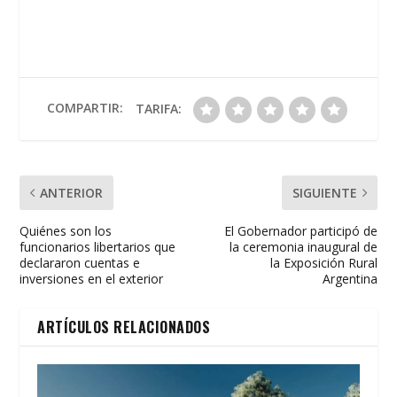
ac
w
h
m
in
o
e
itt
at
ai
t
m
b
er
s
l
p
o
A
ar
o
p
ti
COMPARTIR:
TARIFA:
k
p
r
ANTERIOR
SIGUIENTE
Quiénes son los
El Gobernador participó de
funcionarios libertarios que
la ceremonia inaugural de
declararon cuentas e
la Exposición Rural
inversiones en el exterior
Argentina
ARTÍCULOS RELACIONADOS