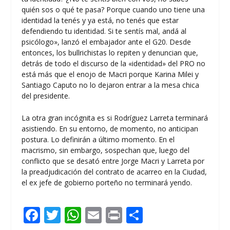
quién sos o qué te pasa? Porque cuando uno tiene una
identidad la tenés y ya está, no tenés que estar
defendiendo tu identidad. Si te sentís mal, andá al
psicólogo», lanzó el embajador ante el G20. Desde
entonces, los bullrichistas lo repiten y denuncian que,
detrás de todo el discurso de la «identidad» del PRO no
está más que el enojo de Macri porque Karina Milei y
Santiago Caputo no lo dejaron entrar a la mesa chica
del presidente.
La otra gran incógnita es si Rodríguez Larreta terminará
asistiendo. En su entorno, de momento, no anticipan
postura. Lo definirán a último momento. En el
macrismo, sin embargo, sospechan que, luego del
conflicto que se desató entre Jorge Macri y Larreta por
la preadjudicación del contrato de acarreo en la Ciudad,
el ex jefe de gobierno porteño no terminará yendo.
F
T
W
E
Pr
C