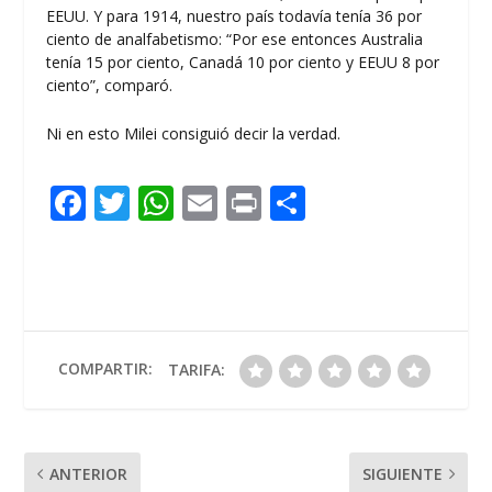
EEUU. Y para 1914, nuestro país todavía tenía 36 por
ciento de analfabetismo: “Por ese entonces Australia
tenía 15 por ciento, Canadá 10 por ciento y EEUU 8 por
ciento”, comparó.
Ni en esto Milei consiguió decir la verdad.
F
T
W
E
Pr
C
ac
w
h
m
in
o
e
itt
at
ai
t
m
b
er
s
l
p
o
A
ar
o
p
ti
COMPARTIR:
TARIFA:
k
p
r
ANTERIOR
SIGUIENTE