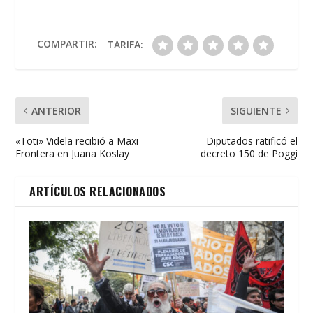
b
er
s
l
p
o
A
ar
o
p
ti
COMPARTIR:
TARIFA:
k
p
r
ANTERIOR
SIGUIENTE
«Toti» Videla recibió a Maxi
Diputados ratificó el
Frontera en Juana Koslay
decreto 150 de Poggi
ARTÍCULOS RELACIONADOS