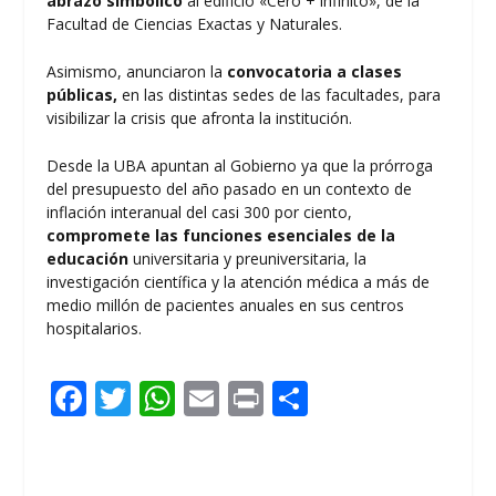
abrazo simbólico
al edificio «Cero + infinito», de la
Facultad de Ciencias Exactas y Naturales.
Asimismo, anunciaron la
convocatoria a clases
públicas,
en las distintas sedes de las facultades, para
visibilizar la crisis que afronta la institución.
Desde la UBA apuntan al Gobierno ya que la prórroga
del presupuesto del año pasado en un contexto de
inflación interanual del casi 300 por ciento,
compromete las funciones esenciales de la
educación
universitaria y preuniversitaria, la
investigación científica y la atención médica a más de
medio millón de pacientes anuales en sus centros
hospitalarios.
F
T
W
E
Pr
C
ac
w
h
m
in
o
e
itt
at
ai
t
m