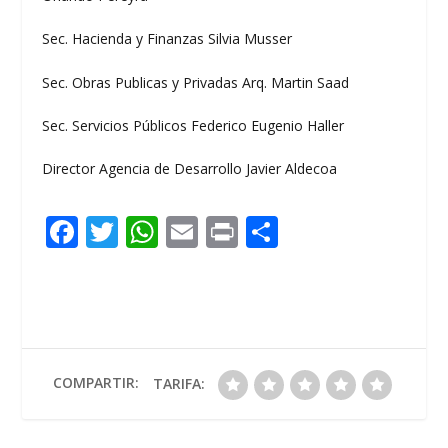
Sec. Hacienda y Finanzas Silvia Musser
Sec. Obras Publicas y Privadas Arq. Martin Saad
Sec. Servicios Públicos Federico Eugenio Haller
Director Agencia de Desarrollo Javier Aldecoa
F
T
W
E
Pr
C
ac
w
h
m
in
o
e
itt
at
ai
t
m
b
er
s
l
p
o
A
ar
o
p
ti
COMPARTIR:
TARIFA:
k
p
r