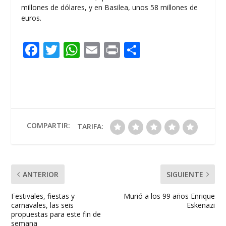
millones de dólares, y en Basilea, unos 58 millones de
euros.
F
T
W
E
Pr
C
ac
w
h
m
in
o
e
itt
at
ai
t
m
b
er
s
l
p
o
A
ar
o
p
ti
COMPARTIR:
TARIFA:
k
p
r
ANTERIOR
SIGUIENTE
Festivales, fiestas y
Murió a los 99 años Enrique
carnavales, las seis
Eskenazi
propuestas para este fin de
semana