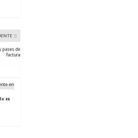
IENTE
 y pases de
factura
te en