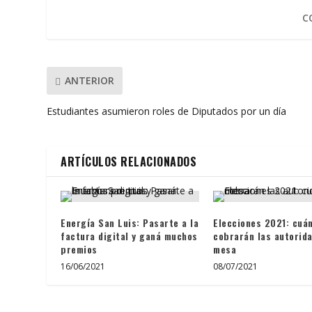
o
p
ti
C
k
p
r
ANTERIOR
Estudiantes asumieron roles de Diputados por un día
ARTÍCULOS RELACIONADOS
Energía San Luis: Pasarte a la
Elecciones 2021: cuá
factura digital y ganá muchos
cobrarán las autorid
premios
mesa
16/06/2021
08/07/2021