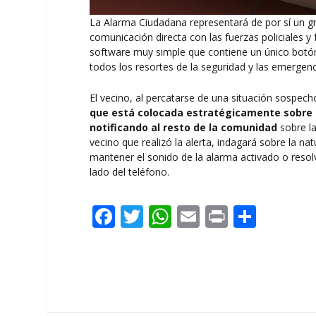
La Alarma Ciudadana representará de por sí un gr
comunicación directa con las fuerzas policiales y 
software muy simple que contiene un único botón
todos los resortes de la seguridad y las emergenc
El vecino, al percatarse de una situación sospec
que está colocada estratégicamente sobre u
notificando al resto de la comunidad
sobre la
vecino que realizó la alerta, indagará sobre la na
mantener el sonido de la alarma activado o resol
lado del teléfono.
F
T
W
E
Pr
C
ac
w
h
m
in
o
e
itt
at
ai
t
m
b
er
s
l
p
o
A
ar