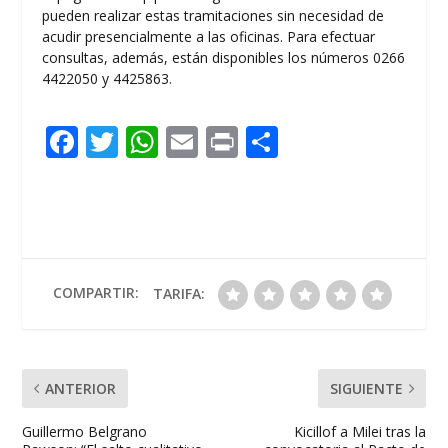
pueden realizar estas tramitaciones sin necesidad de
acudir presencialmente a las oficinas. Para efectuar
consultas, además, están disponibles los números 0266
4422050 y 4425863.
F
T
W
E
Pr
C
ac
w
h
m
in
o
e
itt
at
ai
t
m
b
er
s
l
p
o
A
ar
o
p
ti
COMPARTIR:
TARIFA:
k
p
r
ANTERIOR
SIGUIENTE
Guillermo Belgrano
Kicillof a Milei tras la