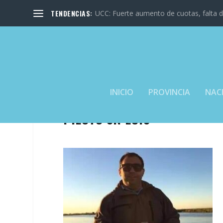
TENDENCIAS:
UCC: Fuerte aumento de cuotas, falta de
INICIO
PROVINCIA
NAC
PILOTO SN LUIS