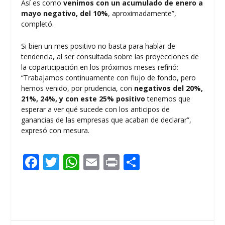
Así es como
venimos con un acumulado de enero a
mayo negativo, del 10%
, aproximadamente”,
completó.
Si bien un mes positivo no basta para hablar de
tendencia, al ser consultada sobre las proyecciones de
la coparticipación en los próximos meses refirió:
“Trabajamos continuamente con flujo de fondo, pero
hemos venido, por prudencia, con
negativos del 20%,
21%, 24%, y con este 25% positivo
tenemos que
esperar a ver qué sucede con los anticipos de
ganancias de las empresas que acaban de declarar”,
expresó con mesura.
F
T
W
E
Pr
C
ac
w
h
m
in
o
e
itt
at
ai
t
m
b
er
s
l
p