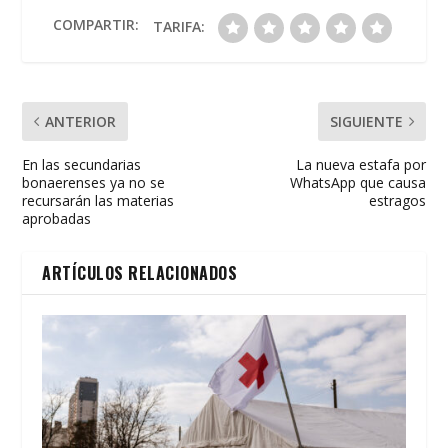
o
A
ar
o
p
ti
COMPARTIR:
TARIFA:
k
p
r
ANTERIOR
SIGUIENTE
En las secundarias
La nueva estafa por
bonaerenses ya no se
WhatsApp que causa
recursarán las materias
estragos
aprobadas
ARTÍCULOS RELACIONADOS