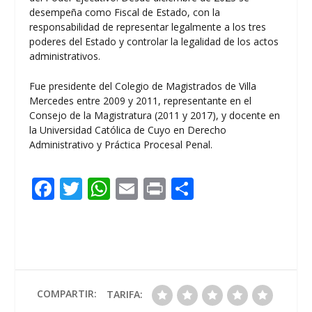
desempeña como Fiscal de Estado, con la
responsabilidad de representar legalmente a los tres
poderes del Estado y controlar la legalidad de los actos
administrativos.
Fue presidente del Colegio de Magistrados de Villa
Mercedes entre 2009 y 2011, representante en el
Consejo de la Magistratura (2011 y 2017), y docente en
la Universidad Católica de Cuyo en Derecho
Administrativo y Práctica Procesal Penal.
F
T
W
E
Pr
C
ac
w
h
m
in
o
e
itt
at
ai
t
m
b
er
s
l
p
o
A
ar
o
p
ti
COMPARTIR:
TARIFA: