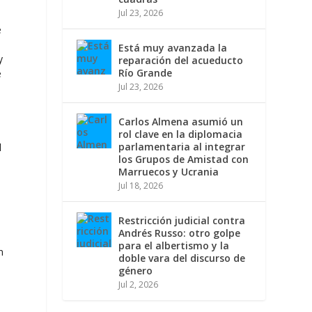
Jul 23, 2026
e
Está muy avanzada la
y
reparación del acueducto
Río Grande
e
Jul 23, 2026
Carlos Almena asumió un
rol clave en la diplomacia
parlamentaria al integrar
l
los Grupos de Amistad con
Marruecos y Ucrania
Jul 18, 2026
Restricción judicial contra
Andrés Russo: otro golpe
para el albertismo y la
n
doble vara del discurso de
género
Jul 2, 2026