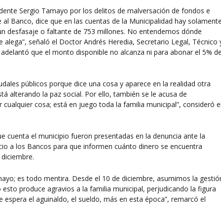
ndente Sergio Tamayo por los delitos de malversación de fondos e
 al Banco, dice que en las cuentas de la Municipalidad hay solament
un desfasaje o faltante de 753 millones. No entendemos dónde
alega”, señaló el Doctor Andrés Heredia, Secretario Legal, Técnico 
n adelantó que el monto disponible no alcanza ni para abonar el 5% d
udales públicos porque dice una cosa y aparece en la realidad otra
á alterando la paz social. Por ello, también se le acusa de
r cualquier cosa; está en juego toda la familia municipal”, consideró e
e cuenta el municipio fueron presentadas en la denuncia ante la
oficio a los Bancos para que informen cuánto dinero se encuentra
 diciembre.
amayo; es todo mentira. Desde el 10 de diciembre, asumimos la gestió
esto produce agravios a la familia municipal, perjudicando la figura
e espera el aguinaldo, el sueldo, más en esta época”, remarcó el