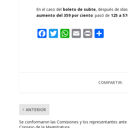
En el caso del
boleto de subte
, después de idas
aumento del 359 por ciento
:
pasó de
125 a 57
F
T
W
E
Pr
C
ac
w
h
m
in
o
e
itt
at
ai
t
m
b
er
s
l
p
o
A
ar
o
p
ti
COMPARTIR:
k
p
r
ANTERIOR
Se conformaron las Comisiones y los representantes ante 
Consejo de la Magistratura