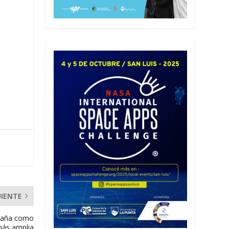
UIENTE
España como
más amplia