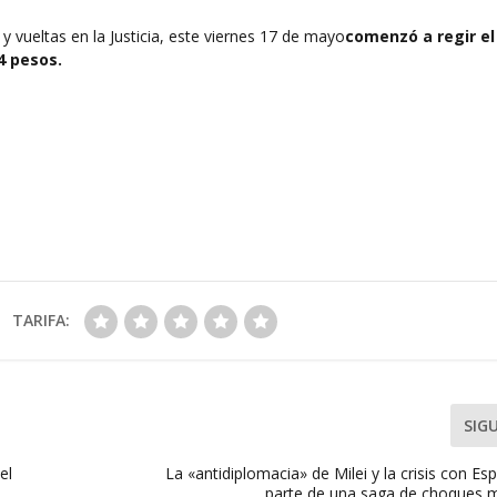
 y vueltas en la Justicia, este viernes 17 de mayo
comenzó a regir el
4 pesos.
TARIFA:
SIG
el
La «antidiplomacia» de Milei y la crisis con 
parte de una saga de choques 