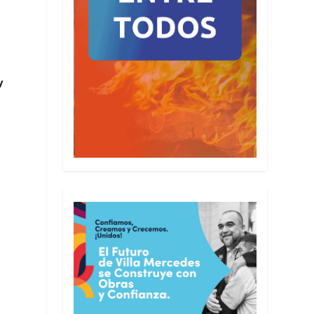
y
e
0