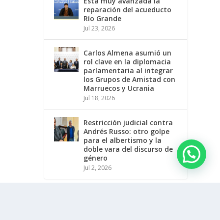
Está muy avanzada la
reparación del acueducto
Río Grande
Jul 23, 2026
Carlos Almena asumió un
rol clave en la diplomacia
parlamentaria al integrar
los Grupos de Amistad con
Marruecos y Ucrania
Jul 18, 2026
Restricción judicial contra
Andrés Russo: otro golpe
para el albertismo y la
doble vara del discurso de
género
Jul 2, 2026
Reglamento de Usuarios
Publicidad