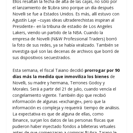
Ellos resaltan la fecha de alta de las cajas, no sólo por
el lanzamiento de $Libra sino porque un día después
Novelli se fue a Estados Unidos. Es más, allí estuvo con
Agustín Laje –cuyas ideas ultraderechistas inspiran al
Presidente– en la tribuna de estadio de Los Angeles
Lakers, viendo un partido de la NBA. Cuando la
empresa de Novelli (N&W Professional Traders) borró
la foto de sus redes, ya se había viralizado. También se
investiga qué son las decenas de archivos que borró de
sus dispositivos secuestrados.
Esta semana, el fiscal Taiano decidió
prorrogar por 90
días más la medida que inmoviliza los bienes
de
Novelli, su madre y hermana, Terrones Godoy y
Morales. Será a partir del 21 de julio, cuando vencía el
congelamiento vigente. También dijo que recibió
información de algunas «exchange», pero que la
información es compleja y requerirá tiempo de análisis.
La expectativa es que de alguna de ellas, como
Binance, surjan los datos de las personas físicas que
pudieron haber inyectado fondos a billeteras virtuales
antes de que comenzaran a comprar $Libra. Taiano le