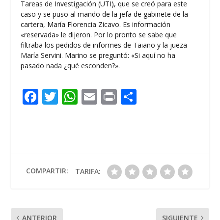
Tareas de Investigación (UTI), que se creó para este
caso y se puso al mando de la jefa de gabinete de la
cartera, María Florencia Zicavo. Es información
«reservada» le dijeron. Por lo pronto se sabe que
filtraba los pedidos de informes de Taiano y la jueza
María Servini. Marino se preguntó: «Si aquí no ha
pasado nada ¿qué esconden?».
F
T
W
E
Pr
C
ac
w
h
m
in
o
e
itt
at
ai
t
m
b
er
s
l
p
o
A
ar
o
p
ti
COMPARTIR:
TARIFA:
k
p
r
ANTERIOR
SIGUIENTE