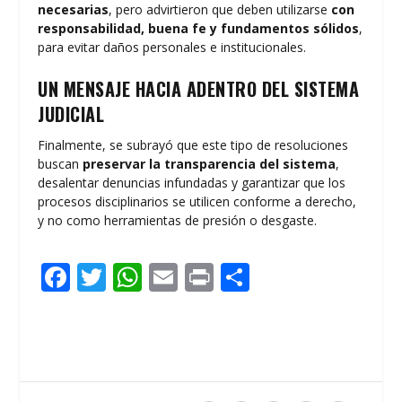
necesarias
, pero advirtieron que deben utilizarse
con
responsabilidad, buena fe y fundamentos sólidos
,
para evitar daños personales e institucionales.
UN MENSAJE HACIA ADENTRO DEL SISTEMA
JUDICIAL
Finalmente, se subrayó que este tipo de resoluciones
buscan
preservar la transparencia del sistema
,
desalentar denuncias infundadas y garantizar que los
procesos disciplinarios se utilicen conforme a derecho,
y no como herramientas de presión o desgaste.
F
T
W
E
Pr
C
ac
w
h
m
in
o
e
itt
at
ai
t
m
b
er
s
l
p
o
A
ar