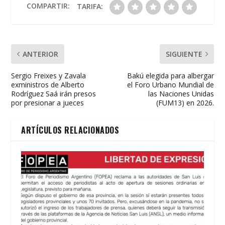
o
p
ti
COMPARTIR:
TARIFA:
k
p
r
ANTERIOR
SIGUIENTE
Sergio Freixes y Zavala
Bakú elegida para albergar
exministros de Alberto
el Foro Urbano Mundial de
Rodríguez Saá irán presos
las Naciones Unidas
por presionar a jueces
(FUM13) en 2026.
ARTÍCULOS RELACIONADOS