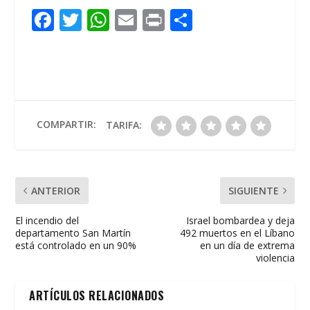
F
T
W
E
Pr
C
ac
w
h
m
in
o
e
itt
at
ai
t
m
b
er
s
l
p
o
A
ar
o
p
ti
COMPARTIR:
TARIFA:
k
p
r
ANTERIOR
SIGUIENTE
El incendio del
Israel bombardea y deja
departamento San Martín
492 muertos en el Líbano
está controlado en un 90%
en un día de extrema
violencia
ARTÍCULOS RELACIONADOS