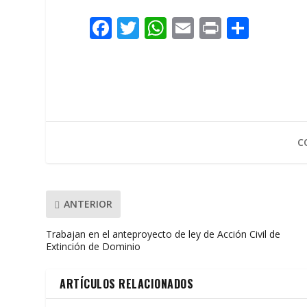
F
T
W
E
Pr
C
ac
w
h
m
in
o
e
itt
at
ai
t
m
b
er
s
l
p
o
A
ar
o
p
ti
C
k
p
r
ANTERIOR
Trabajan en el anteproyecto de ley de Acción Civil de
Extinción de Dominio
ARTÍCULOS RELACIONADOS