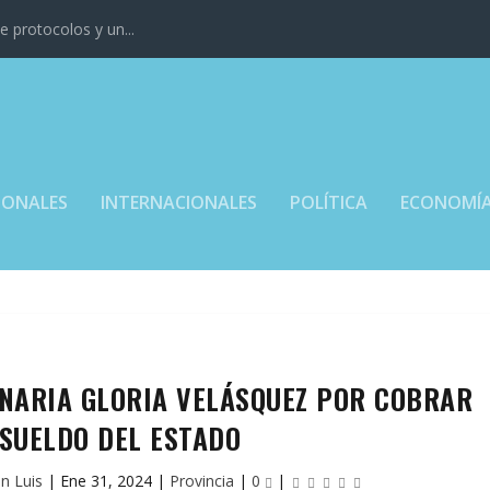
 protocolos y un...
IONALES
INTERNACIONALES
POLÍTICA
ECONOMÍ
ONARIA GLORIA VELÁSQUEZ POR COBRAR
 SUELDO DEL ESTADO
an Luis
|
Ene 31, 2024
|
Provincia
|
0
|