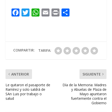
F
T
W
E
Pr
C
ac
w
h
m
in
o
e
itt
at
ai
t
m
b
er
s
l
p
o
A
ar
o
p
ti
COMPARTIR:
TARIFA:
k
p
r
ANTERIOR
SIGUIENTE
Le quitaron el pasaporte de
Día de la Memoria: Madres
Ramírez y solo saldrá de
y Abuelas de Plaza de
SAn Luis por trabajo o
Mayo apuntaron
salud
fuertemente contra el
Gobierno