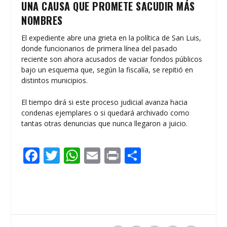
UNA CAUSA QUE PROMETE SACUDIR MÁS
NOMBRES
El expediente abre una grieta en la política de San Luis,
donde funcionarios de primera línea del pasado
reciente son ahora acusados de vaciar fondos públicos
bajo un esquema que, según la fiscalía, se repitió en
distintos municipios.
El tiempo dirá si este proceso judicial avanza hacia
condenas ejemplares o si quedará archivado como
tantas otras denuncias que nunca llegaron a juicio.
F
T
W
E
Pr
C
ac
w
h
m
in
o
e
itt
at
ai
t
m
b
er
s
l
p
o
A
ar