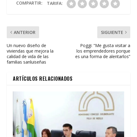
o
p
ti
COMPARTIR:
TARIFA:
k
p
r
ANTERIOR
SIGUIENTE
Un nuevo diseño de
Poggi: “Me gusta visitar a
viviendas que mejora la
los emprendedores porque
calidad de vida de las
es una forma de alentarlos”
familias sanluiseñas
ARTÍCULOS RELACIONADOS