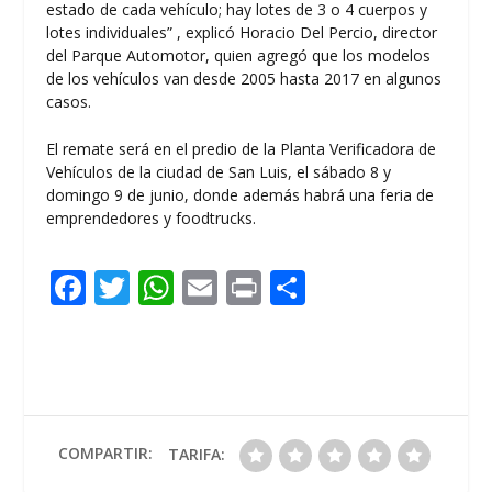
estado de cada vehículo; hay lotes de 3 o 4 cuerpos y
lotes individuales” , explicó Horacio Del Percio, director
del Parque Automotor, quien agregó que los modelos
de los vehículos van desde 2005 hasta 2017 en algunos
casos.
El remate será en el predio de la Planta Verificadora de
Vehículos de la ciudad de San Luis, el sábado 8 y
domingo 9 de junio, donde además habrá una feria de
emprendedores y foodtrucks.
F
T
W
E
Pr
C
ac
w
h
m
in
o
e
itt
at
ai
t
m
b
er
s
l
p
o
A
ar
o
p
ti
COMPARTIR:
TARIFA: