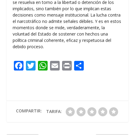
se resuelva en torno a la libertad o detención de los
implicados, sino también por lo que implican estas
decisiones como mensaje institucional. La lucha contra
el narcotráfico no admite señales débiles. Y es en estos
momentos donde se mide, verdaderamente, la
voluntad del Estado de sostener con hechos una
política criminal coherente, eficaz y respetuosa del
debido proceso.
F
T
W
E
Pr
C
ac
w
h
m
in
o
e
itt
at
ai
t
m
b
er
s
l
p
o
A
ar
o
p
ti
COMPARTIR:
TARIFA:
k
p
r