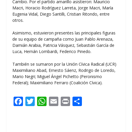
Cambio. Por el partido amarillo asistieron: Mauricio
Macri, Horacio Rodríguez Larreta, Jorge Macri, María
Eugenia Vidal, Diego Santilli, Cristian Ritondo, entre
otros.
Asimismo, estuvieron presentes las principales figuras
de su equipo de campaña como Juan Pablo Arenaza,
Damián Arabia, Patricia Vásquez, Sebastián García de
Luca, Hernán Lombardi, Federico Pinedo.
También se sumaron por la Unión Cívica Radical (UCR)
Maximiliano Abad, Ernesto Sáenz, Rodrigo de Loredo,
Mario Negri; Miguel Ángel Pichetto (Peronismo
Federal); Maximiliano Ferraro (Coalición Cívica).
F
T
W
E
Pr
C
ac
w
h
m
in
o
e
itt
at
ai
t
m
b
er
s
l
p