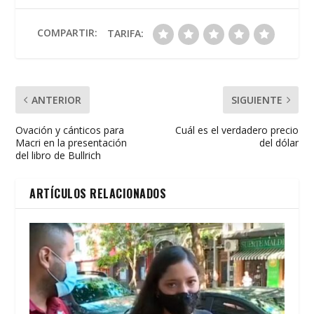
o
A
ar
o
p
ti
COMPARTIR:
TARIFA:
k
p
r
ANTERIOR
SIGUIENTE
Ovación y cánticos para
Cuál es el verdadero precio
Macri en la presentación
del dólar
del libro de Bullrich
ARTÍCULOS RELACIONADOS