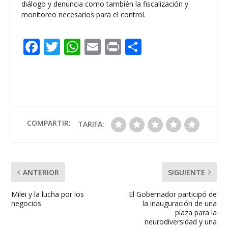
diálogo y denuncia como también la fiscalización y
monitoreo necesarios para el control.
F
T
W
E
Pr
C
ac
w
h
m
in
o
e
itt
at
ai
t
m
b
er
s
l
p
o
A
ar
o
p
ti
COMPARTIR:
TARIFA:
k
p
r
ANTERIOR
SIGUIENTE
Milei y la lucha por los
El Gobernador participó de
negocios
la inauguración de una
plaza para la
neurodiversidad y una