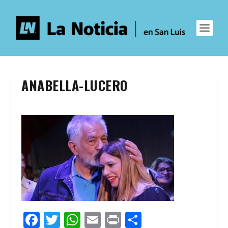
ANABELLA-LUCERO
F
T
W
E
Pr
C