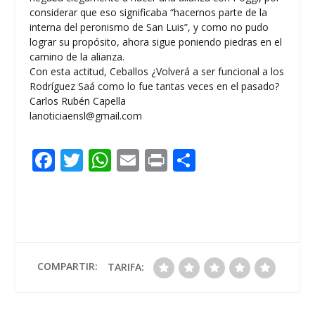
considerar que eso significaba “hacernos parte de la
interna del peronismo de San Luis”, y como no pudo
lograr su propósito, ahora sigue poniendo piedras en el
camino de la alianza.
Con esta actitud, Ceballos ¿Volverá a ser funcional a los
Rodríguez Saá como lo fue tantas veces en el pasado?
Carlos Rubén Capella
lanoticiaensl@gmail.com
F
T
W
E
Pr
C
ac
w
h
m
in
o
e
itt
at
ai
t
m
b
er
s
l
p
o
A
ar
o
p
ti
COMPARTIR:
TARIFA:
k
p
r