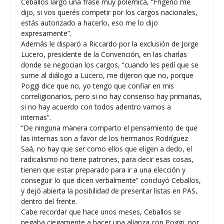
Ceballos largó una frase muy polémica, “Frigerio me
dijo, si vos querés competir por los cargos nacionales,
estás autorizado a hacerlo, eso me lo dijo
expresamente”.
Además le disparó a Riccardo por la exclusión de Jorge
Lucero, presidente de la Convención, en las charlas
donde se negocian los cargos, “cuando les pedí que se
sume al diálogo a Lucero, me dijeron que no, porque
Poggi dice que no, yo tengo que confiar en mis
correligionarios, pero si no hay consenso hay primarias,
si no hay acuerdo con todos adentro vamos a
internas”.
“De ninguna manera comparto el pensamiento de que
las internas son a favor de los hermanos Rodríguez
Saá, no hay que ser como ellos que eligen a dedo, el
radicalismo no tiene patrones, para decir esas cosas,
tienen que estar preparado para ir a una elección y
conseguir lo que dicen verbalmente” concluyó Ceballos,
y dejó abierta la posibilidad de presentar listas en PAS,
dentro del frente.
Cabe recordar que hace unos meses, Ceballos se
negaba ciegamente a hacer una alianza con Poggi, por