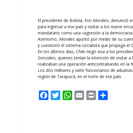
El presidente de Bolivia, Evo Morales, denunció es
para ingresar a ese país y visitar a los nueve enc
mandatario como una «agresión a la democracia
Asimismo, Morales apuntó por medio de su cuenta
y cuestionó el sistema socialista que propaga el 
En los últimos días, Chile negó visa a los preside
Gonzales, quienes tenían la intención de visitar
realizaban una operación anticontrabando en la f
​Los dos militares y siete funcionarios de aduanas 
región de Tarapacá, en el norte de ese país.
F
T
W
E
Pr
C
ac
w
h
m
in
o
e
itt
at
ai
t
m
b
er
s
l
p