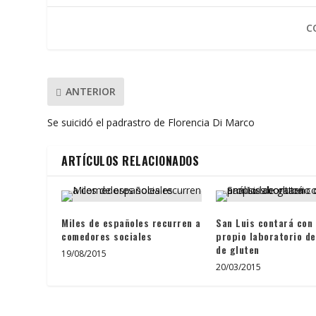
o
A
ar
o
p
ti
C
k
p
r
ANTERIOR
Se suicidó el padrastro de Florencia Di Marco
ARTÍCULOS RELACIONADOS
Miles de españoles recurren a
San Luis contará con
comedores sociales
propio laboratorio de
de gluten
19/08/2015
20/03/2015