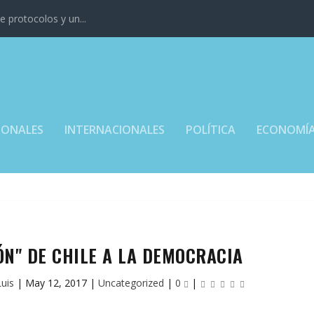
 protocolos y un...
IONALES
INTERNACIONALES
POLÍTICA
ECONOMÍ
ÓN" DE CHILE A LA DEMOCRACIA
Luis
|
May 12, 2017
|
Uncategorized
|
0
|