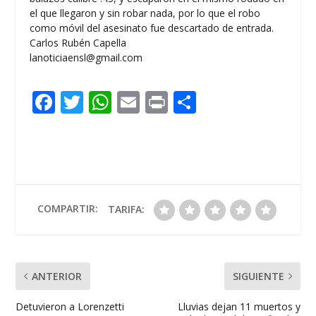
el que llegaron y sin robar nada, por lo que el robo
como móvil del asesinato fue descartado de entrada.
Carlos Rubén Capella
lanoticiaensl@gmail.com
F
T
W
E
Pr
C
ac
w
h
m
in
o
e
itt
at
ai
t
m
b
er
s
l
p
o
A
ar
o
p
ti
COMPARTIR:
TARIFA:
k
p
r
ANTERIOR
SIGUIENTE
Detuvieron a Lorenzetti
Lluvias dejan 11 muertos y