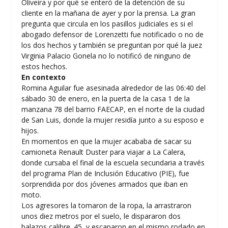
Oliveira y por qué se enteró de la detención de su
cliente en la mañana de ayer y por la prensa. La gran
pregunta que circula en los pasillos judiciales es si el
abogado defensor de Lorenzetti fue notificado o no de
los dos hechos y también se preguntan por qué la juez
Virginia Palacio Gonela no lo notificó de ninguno de
estos hechos.
En contexto
Romina Aguilar fue asesinada alrededor de las 06:40 del
sábado 30 de enero, en la puerta de la casa 1 de la
manzana 78 del barrio FAECAP, en el norte de la ciudad
de San Luis, donde la mujer residía junto a su esposo e
hijos.
En momentos en que la mujer acababa de sacar su
camioneta Renault Duster para viajar a La Calera,
donde cursaba el final de la escuela secundaria a través
del programa Plan de Inclusión Educativo (PIE), fue
sorprendida por dos jóvenes armados que iban en
moto.
Los agresores la tomaron de la ropa, la arrastraron
unos diez metros por el suelo, le dispararon dos
balazos calibre .45, y escaparon en el mismo rodado en