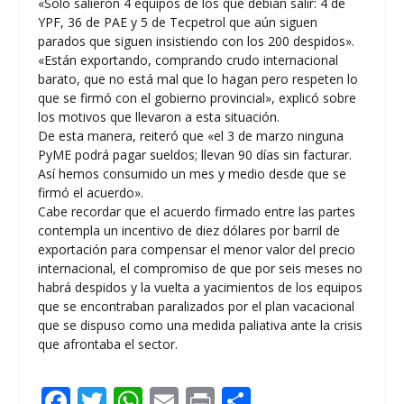
«Solo salieron 4 equipos de los que debían salir: 4 de
YPF, 36 de PAE y 5 de Tecpetrol que aún siguen
parados que siguen insistiendo con los 200 despidos».
«Están exportando, comprando crudo internacional
barato, que no está mal que lo hagan pero respeten lo
que se firmó con el gobierno provincial», explicó sobre
los motivos que llevaron a esta situación.
De esta manera, reiteró que «el 3 de marzo ninguna
PyME podrá pagar sueldos; llevan 90 días sin facturar.
Así hemos consumido un mes y medio desde que se
firmó el acuerdo».
Cabe recordar que el acuerdo firmado entre las partes
contempla un incentivo de diez dólares por barril de
exportación para compensar el menor valor del precio
internacional, el compromiso de que por seis meses no
habrá despidos y la vuelta a yacimientos de los equipos
que se encontraban paralizados por el plan vacacional
que se dispuso como una medida paliativa ante la crisis
que afrontaba el sector.
F
T
W
E
Pr
C