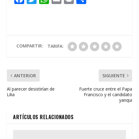
ac
w
h
m
in
o
e
itt
at
ai
t
m
b
er
s
l
p
o
A
ar
o
p
ti
COMPARTIR:
TARIFA:
k
p
r
ANTERIOR
SIGUIENTE
Al parecer desistirían de
Fuerte cruce entre el Papa
Lilia
Francisco y el candidato
yanqui
ARTÍCULOS RELACIONADOS