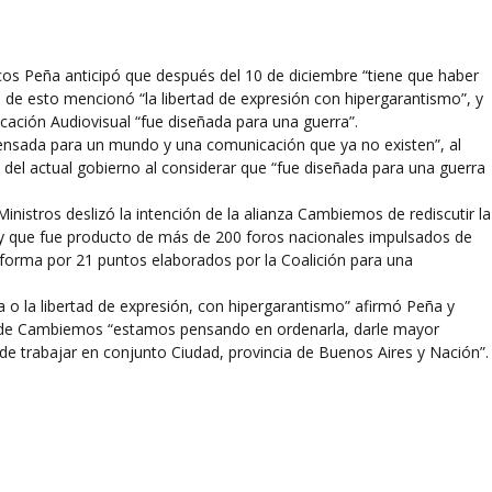
s Peña anticipó que después del 10 de diciembre “tiene que haber
o de esto mencionó “la libertad de expresión con hipergarantismo”, y
cación Audiovisual “fue diseñada para una guerra”.
pensada para un mundo y una comunicación que ya no existen”, al
 del actual gobierno al considerar que “fue diseñada para una guerra
nistros deslizó la intención de la alianza Cambiemos de rediscutir la
l y que fue producto de más de 200 foros nacionales impulsados de
taforma por 21 puntos elaborados por la Coalición para una
ia o la libertad de expresión, con hipergarantismo” afirmó Peña y
esde Cambiemos “estamos pensando en ordenarla, darle mayor
 de trabajar en conjunto Ciudad, provincia de Buenos Aires y Nación”.