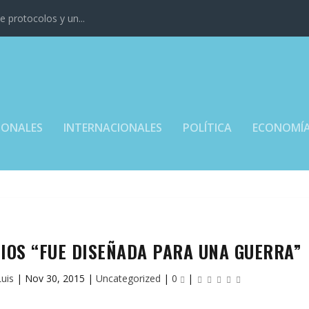
 protocolos y un...
IONALES
INTERNACIONALES
POLÍTICA
ECONOMÍ
DIOS “FUE DISEÑADA PARA UNA GUERRA”
Luis
|
Nov 30, 2015
|
Uncategorized
|
0
|