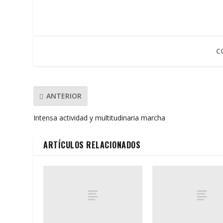
b
er
s
l
p
o
A
ar
o
p
ti
C
k
p
r
ANTERIOR
Intensa actividad y multitudinaria marcha
ARTÍCULOS RELACIONADOS