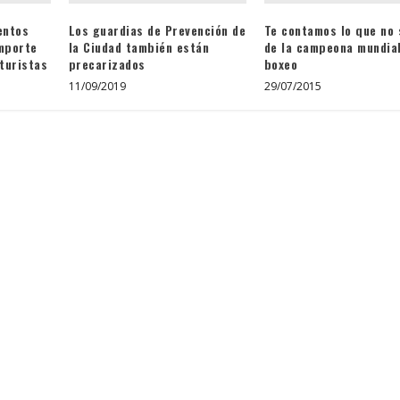
entos
Los guardias de Prevención de
Te contamos lo que no
importe
la Ciudad también están
de la campeona mundia
 turistas
precarizados
boxeo
11/09/2019
29/07/2015