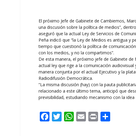
El próximo Jefe de Gabinete de Cambiemos, Marco
una discusión sobre la política de medios”, dentr
aseguró que la actual Ley de Servicios de Comuni
Peña indicó que “la Ley de Medios es antigua y 
tiempo que cuestionó la política de comunicación
con los medios, y no la compartimos”.
De esta manera, el próximo jefe de Gabinete de Mi
actual ley que rige a la comunicación audiovisua
manera conjunta por el actual Ejecutivo y la pla
Radiodifusión Democrática.
“La misma discusión (hay) con la pauta publicitar
relacionado a este último tema, anticipó que d
previsibilidad, estudiando mecanismo con la idea
F
T
W
E
Pr
C
ac
w
h
m
in
o
e
itt
at
ai
t
m