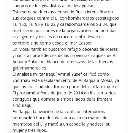
cuerpos de los yihadistas a los desagües».
Esta semana, fuerzas aéreas de Rusia intensificaron
sus ataques contra el EI con bombarderos estratégicos
Tu-160, Tu-95 y Tu-22 y cazabombarderos Su-34, que
martillaron posiciones de la organización con bombas
inteligentes y misiles de crucero tanto desde el
territorio sirio como desde el mar Caspio.
En Mosul también buscaron refugio decenas de líderes
yihadistas procedentes de las provincias iraquíes de Al
Anbar y Saladino, blanco de ofensivas de las fuerzas
gubernamentales.
El analista militar iraquí Amr al Yusef calificó como
«normal» este desplazamiento de Al Raqqa a Mosul, ya
que las dos ciudades forman parte del «califato» que el
EI proclamó a fines de junio de 2014 en los territorios
contiguos que domina a ambos lados de la frontera
sirio-iraquí.
En Raqqa, la aviación de la coalición internacional
bombardeó hace dos días una casa en manos de
miembros del EI y mató a un cabecilla yihadista, su
mujer y tres hijos.