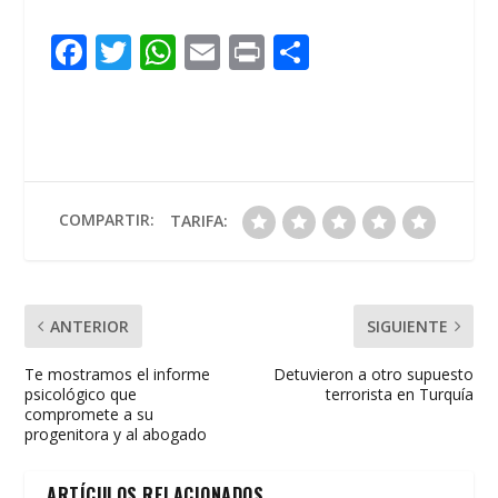
F
T
W
E
Pr
C
ac
w
h
m
in
o
e
itt
at
ai
t
m
b
er
s
l
p
o
A
ar
o
p
ti
COMPARTIR:
TARIFA:
k
p
r
ANTERIOR
SIGUIENTE
Te mostramos el informe
Detuvieron a otro supuesto
psicológico que
terrorista en Turquía
compromete a su
progenitora y al abogado
ARTÍCULOS RELACIONADOS