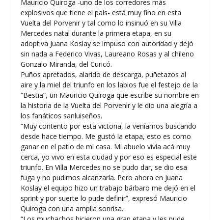
Mauricio Quiroga -uno de los corredores más
explosivos que tiene el país- está muy fino en esta
Vuelta del Porvenir y tal como lo insinuó en su Villa
Mercedes natal durante la primera etapa, en su
adoptiva Juana Koslay se impuso con autoridad y dejó
sin nada a Federico Vivas, Laureano Rosas y al chileno
Gonzalo Miranda, del Curicó.
Puños apretados, alarido de descarga, puñetazos al
aire y la miel del triunfo en los labios fue el festejo de la
“Bestia”, un Mauricio Quiroga que escribe su nombre en
la historia de la Vuelta del Porvenir y le dio una alegría a
los fanáticos sanluiseños.
“Muy contento por esta victoria, la veníamos buscando
desde hace tiempo. Me gustó la etapa, esto es como
ganar en el patio de mi casa. Mi abuelo vivía acá muy
cerca, yo vivo en esta ciudad y por eso es especial este
triunfo. En Villa Mercedes no se pudo dar, se dio esa
fuga y no pudimos alcanzarla. Pero ahora en Juana
Koslay el equipo hizo un trabajo bárbaro me dejó en el
sprint y por suerte lo pude definir”, expresó Mauricio
Quiroga con una amplia sonrisa.
“Los muchachos hicieron una gran etapa y les pude