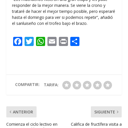
responder de la mejor manera. Se viene la crono y
trataré de hacer el mejor tiempo posible, pero esperaré
hasta el domingo para ver si podemos repetir”, añadió
el sanluiseño con el trofeo bajo el brazo.
F
T
W
E
Pr
C
ac
w
h
m
in
o
e
itt
at
ai
t
m
b
er
s
l
p
o
A
ar
o
p
ti
COMPARTIR:
TARIFA:
k
p
r
ANTERIOR
SIGUIENTE
Comienza el ciclo lectivo en
Califica de fructífera visita a