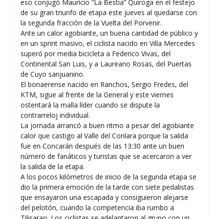
eso conjugó Mauricio “La Bestia” Quiroga en el festejo
de su gran triunfo de etapa este jueves al quedarse con
la segunda fracción de la Vuelta del Porvenir.
Ante un calor agobiante, un buena cantidad de público y
en un sprint masivo, el ciclista nacido en Villa Mercedes
superó por media bicicleta a Federico Vivas, del
Continental San Luis, y a Laureano Rosas, del Puertas
de Cuyo sanjuanino.
El bonaerense nacido en Ranchos, Sergio Fredes, del
KTM, sigue al frente de la General y este viernes
ostentará la malla líder cuando se dispute la
contrarreloj individual.
La jornada arrancó a buen ritmo a pesar del agobiante
calor que castigo al Valle del Conlara porque la salida
fue en Concarán después de las 13:30 ante un buen
número de fanáticos y turistas que se acercaron a ver
la salida de la etapa.
A los pocos kilómetros de inicio de la segunda etapa se
dio la primera emoción de la tarde con siete pedalistas
que ensayaron una escapada y consiguieron alejarse
del pelotón, cuando la competencia iba rumbo a
Tilisarao. Los ciclistas se adelantaron al grupo con un