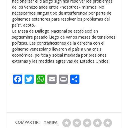
nacionalizar el diálogo significa resolver los problemas
de los venezolanos entre «nosotros» mismos. No
necesitamos ningún tipo de interferencia por parte de
gobiernos exteriores para resolver los problemas del
país”, acotó.
La Mesa de Diálogo Nacional se estableció en
septiembre pasado luego de varios meses de tensiones
políticas. Las contradicciones de la derecha con el
gobierno venezolano llevaron al país a una crisis
económica, política y social mediada por presiones
externas y las medidas agresivas de Estados Unidos.
F
T
W
E
Pr
C
ac
w
h
m
in
o
e
itt
at
ai
t
m
b
er
s
l
p
o
A
ar
o
p
ti
COMPARTIR:
TARIFA: