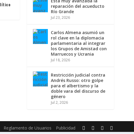
Está muy avanzada la
lítico
reparación del acueducto
Río Grande
Jul 23, 2026
Carlos Almena asumió un
rol clave en la diplomacia
parlamentaria al integrar
los Grupos de Amistad con
Marruecos y Ucrania
Jul 18, 2026
Restricción judicial contra
Andrés Russo: otro golpe
para el albertismo y la
doble vara del discurso de
género
Jul 2, 2026
Reglamento de Usuarios
Publicidad