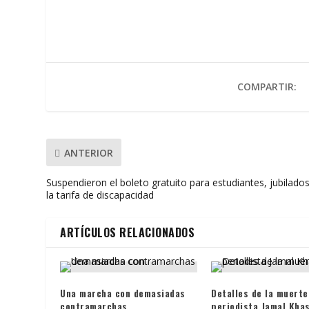
e
itt
at
ai
t
m
b
er
s
l
p
o
A
ar
o
p
ti
COMPARTIR:
k
p
r
ANTERIOR
Suspendieron el boleto gratuito para estudiantes, jubilados
la tarifa de discapacidad
ARTÍCULOS RELACIONADOS
Una marcha con demasiadas
Detalles de la muerte
contramarchas
periodista Jamal Kha