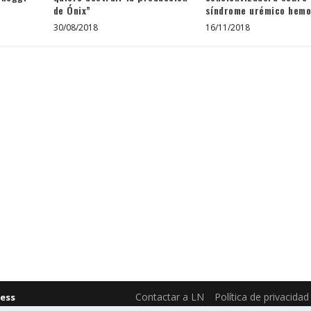
de Ónix”
síndrome urémico hemo
30/08/2018
16/11/2018
Contactar a LN
Política de privacidad
ess