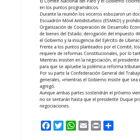
El Comité Nacional del Paro y el Gobierno colomb
en los puntos programáticos.
Durante la reunión los voceros esbozaron un do
Escuadrón Móvil Antidisturbios (ESMAD) y prohibició
Organización de Cooperación de Desarrollo Económ
de bienes del Estado; derogación del impuesto 4X
el Gobierno y la insugencia del Ejército de Libera
Frente a los puntos planteados por el Comité, lo
requiere de reformas Constitucionales, por lo tant
Mientras insisten en la negociación, el presiden
para que se apruebe la polémica reforma tributaria
Por su parte la Confederación General del Trabajo,
generales, «mientras el Gobierno insiste que se
agregó.
Aunque ambas partes sostendrán el próximo vier
no se sentarán hasta que el presidente Duque pro
negociaciones.
F
T
W
E
Pr
C
ac
w
h
m
in
o