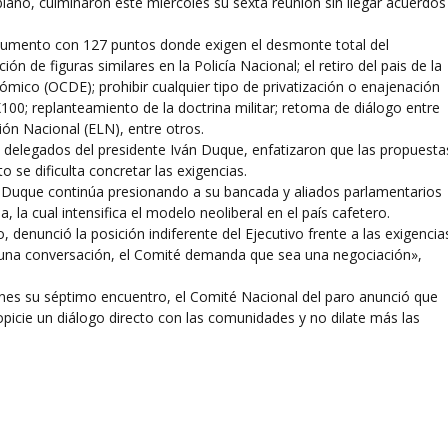
iano, culminaron este miércoles su sexta reunión sin llegar acuerdos
cumento con 127 puntos donde exigen el desmonte total del
n de figuras similares en la Policía Nacional; el retiro del pais de la
ico (OCDE); prohibir cualquier tipo de privatización o enajenación
100; replanteamiento de la doctrina militar; retoma de diálogo entre
ción Nacional (ELN), entre otros.
s delegados del presidente Iván Duque, enfatizaron que las propuesta
o se dificulta concretar las exigencias.
te Duque continúa presionando a su bancada y aliados parlamentarios
, la cual intensifica el modelo neoliberal en el país cafetero.
 denunció la posición indiferente del Ejecutivo frente a las exigencia
a una conversación, el Comité demanda que sea una negociación»,
nes su séptimo encuentro, el Comité Nacional del paro anunció que
picie un diálogo directo con las comunidades y no dilate más las