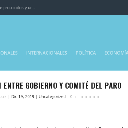
 protocolos y un...
IONALES
INTERNACIONALES
POLÍTICA
ECONOMÍ
N ENTRE GOBIERNO Y COMITÉ DEL PARO
Luis
|
Dic 19, 2019
|
Uncategorized
|
0
|