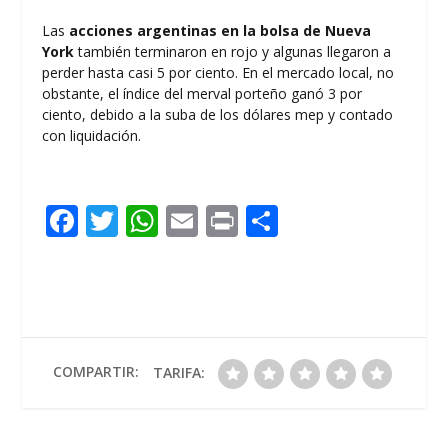
Las
acciones argentinas en la bolsa de Nueva
York
también terminaron en rojo y algunas llegaron a
perder hasta casi 5 por ciento. En el mercado local, no
obstante, el índice del merval porteño ganó 3 por
ciento, debido a la suba de los dólares mep y contado
con liquidación.
F
T
W
E
Pr
C
ac
w
h
m
in
o
e
itt
at
ai
t
m
b
er
s
l
p
o
A
ar
o
p
ti
COMPARTIR:
TARIFA:
k
p
r