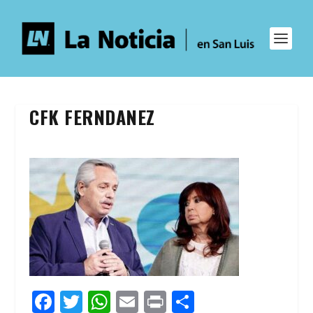
CFK FERNDANEZ
F
T
W
E
Pr
C